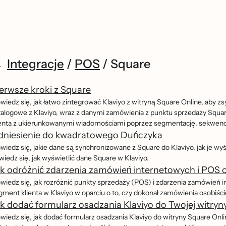
Integracje
/
POS
/
Square
erwsze kroki z Square
wiedz się, jak łatwo zintegrować Klaviyo z witryną Square Online, aby zs
talogowe z Klaviyo, wraz z danymi zamówienia z punktu sprzedaży Squar
ienta z ukierunkowanymi wiadomościami poprzez segmentację, sekwenc
dniesienie do kwadratowego Duńczyka
iedz się, jakie dane są synchronizowane z Square do Klaviyo, jak je wyśw
iedz się, jak wyświetlić dane Square w Klaviyo.
k odróżnić zdarzenia zamówień internetowych i POS 
wiedz się, jak rozróżnić punkty sprzedaży (POS) i zdarzenia zamówie
gment klienta w Klaviyo w oparciu o to, czy dokonał zamówienia osobiście,
k dodać formularz osadzania Klaviyo do Twojej witryn
wiedz się, jak dodać formularz osadzania Klaviyo do witryny Square Onl