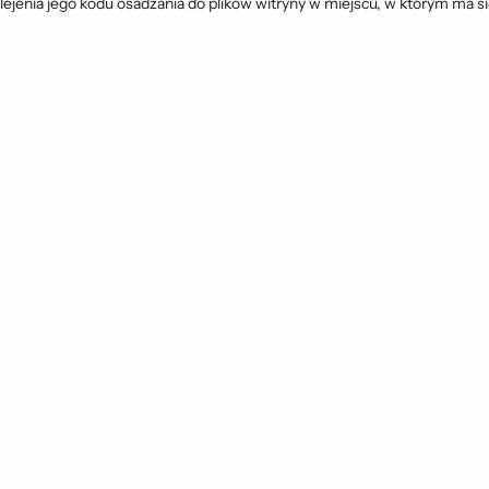
lejenia jego kodu osadzania do plików witryny w miejscu, w którym ma sie