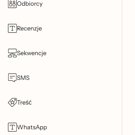
Odbiorcy
Recenzje
Sekwencje
SMS
Treść
WhatsApp