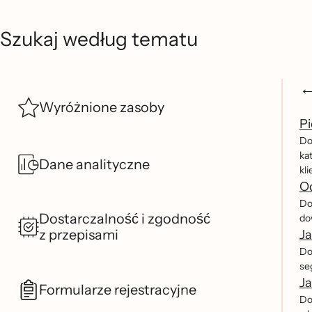
Szukaj według tematu
Wyróżnione zasoby
Pi
Do
ka
Dane analityczne
kl
O
Dow
Dostarczalność i zgodność
dow
z przepisami
Ja
Do
se
Ja
Formularze rejestracyjne
Do