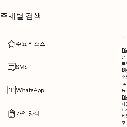
주제별 검색
주요 리소스
B
클
보
SMS
B
주ᄆ
동
WhatsApp
동
B
다ᄋ
Big
가입 양식
비ᄒ
현