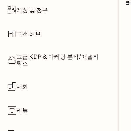
클
계정 및 청구
고객 허브
고급 KDP & 마케팅 분석/애널리
틱스
대화
리뷰