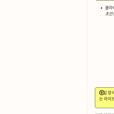
클라ᄇ
초안
가입 양시
는 라이ᄇ