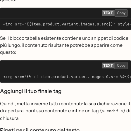
TEXT
Copy
<img src="{{item.product.variant.images.0.src}}" style
Se il blocco tabella esistente contiene uno snippet di codice
più lungo, il contenuto risultante potrebbe apparire come
questo:
TEXT
Copy
<img src="{% if item.product.variant.images.0.src %}{{
Aggiungi il tuo finale tag
Quindi, metta insieme tutti i contenuti: la sua dichiarazione if
di apertura, poi il suo contenuto e infine un tag
di
{% endif %}
chiusura.
Ripeti per il contenuto del testo