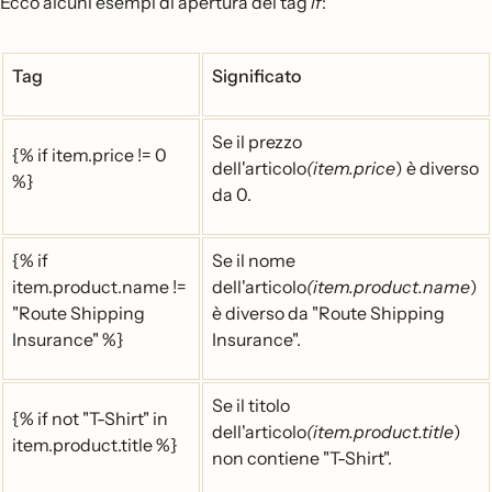
Ecco alcuni esempi di apertura dei tag
if
:
Tag
Significato
Se il prezzo
{% if item.price != 0
dell'articolo
(item.price
) è diverso
%}
da 0.
{% if
Se il nome
item.product.name !=
dell'articolo
(item.product.name
)
"Route Shipping
è diverso da "Route Shipping
Insurance" %}
Insurance".
Se il titolo
{% if not "T-Shirt" in
dell'articolo
(item.product.title
)
item.product.title %}
non contiene "T-Shirt".