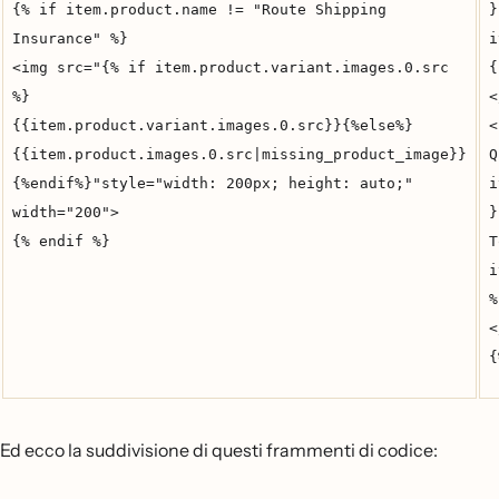
{% if item.product.name != "Route Shipping
}
Insurance" %}
i
<img src="{% if item.product.variant.images.0.src
{
%}
<
{{item.product.variant.images.0.src}}{%else%}
<
{{item.product.images.0.src|missing_product_image}}
Q
{%endif%}"style="width: 200px; height: auto;"
i
width="200">
}
{% endif %}
T
i
%
<
{
Ed ecco la suddivisione di questi frammenti di codice: