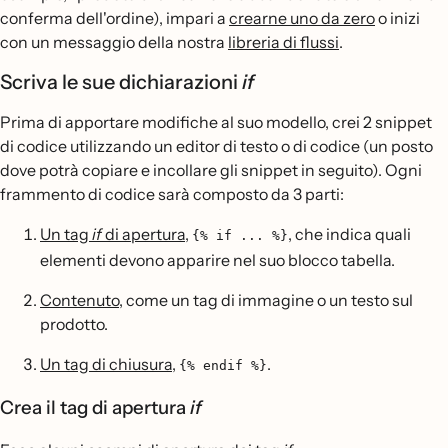
conferma dell'ordine), impari a
crearne uno da zero
o inizi
con un messaggio della nostra
libreria di flussi
.
Scriva le sue dichiarazioni
if
Prima di apportare modifiche al suo modello, crei 2 snippet
di codice utilizzando un editor di testo o di codice (un posto
dove potrà copiare e incollare gli snippet in seguito). Ogni
frammento di codice sarà composto da 3 parti:
Un tag
if
di apertura
,
, che indica quali
{% if ... %}
elementi devono apparire nel suo blocco tabella.
Contenuto
, come un tag di immagine o un testo sul
prodotto.
Un tag di chiusura
,
.
{% endif %}
Crea il tag di apertura
if