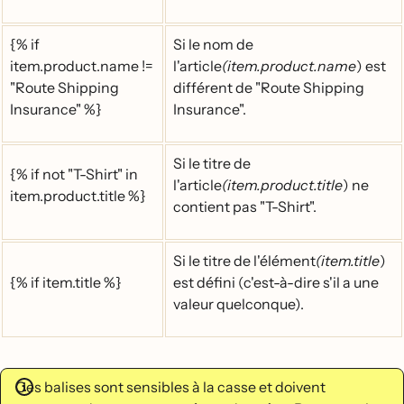
{% if
Si le nom de
item.product.name !=
l'article
(item.product.name
) est
"Route Shipping
différent de "Route Shipping
Insurance" %}
Insurance".
Si le titre de
{% if not "T-Shirt" in
l'article
(item.product.title
) ne
item.product.title %}
contient pas "T-Shirt".
Si le titre de l'élément
(item.title
)
{% if item.title %}
est défini (c'est-à-dire s'il a une
valeur quelconque).
Ces balises sont sensibles à la casse et doivent