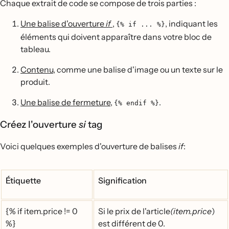
Chaque extrait de code se compose de trois parties :
Une balise d'ouverture
if
,
, indiquant les
{% if ... %}
éléments qui doivent apparaître dans votre bloc de
tableau.
Contenu
, comme une balise d'image ou un texte sur le
produit.
Une balise de fermeture
,
.
{% endif %}
Créez l'ouverture
si
tag
Voici quelques exemples d'ouverture de balises
if
:
Étiquette
Signification
{% if item.price != 0
Si le prix de l'article
(item.price
)
%}
est différent de 0.