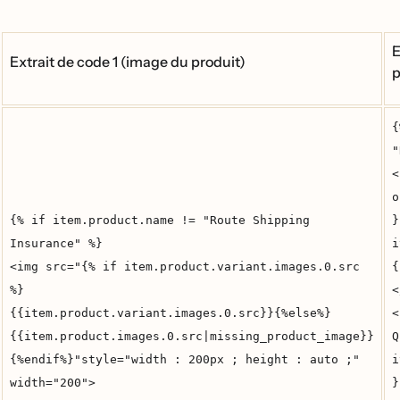
E
Extrait de code 1 (image du produit)
p
{
"
<
o
{% if item.product.name != "Route Shipping
}
Insurance" %}
i
<img src="{% if item.product.variant.images.0.src
{
%}
<
{{item.product.variant.images.0.src}}{%else%}
<
{{item.product.images.0.src|missing_product_image}}
Q
{%endif%}"style="width : 200px ; height : auto ;"
i
width="200">
}