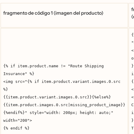
f
fragmento de código 1 (imagen del producto)
(
{
"
<
o
{% if item.product.name != "Route Shipping
}
Insurance" %}
i
<img src="{% if item.product.variant.images.0.src
{
%}
<
{{item.product.variant.images.0.src}}{%else%}
<
{{item.product.images.0.src|missing_product_image}}
C
{%endif%}" style="width: 200px; height: auto;"
i
width="200">
}
{% endif %}
T