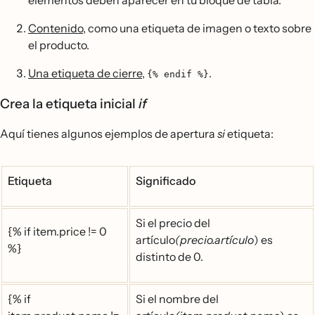
elementos deben aparecer en tu bloque de tabla.
Contenido
, como una etiqueta de imagen o texto sobre
el producto.
Una etiqueta de cierre
,
.
{% endif %}
Crea la etiqueta inicial
if
Aquí tienes algunos ejemplos de apertura
si
etiqueta:
Etiqueta
Significado
Si el precio del
{% if item.price != 0
artículo
(precio.artículo
) es
%}
distinto de 0.
{% if
Si el nombre del