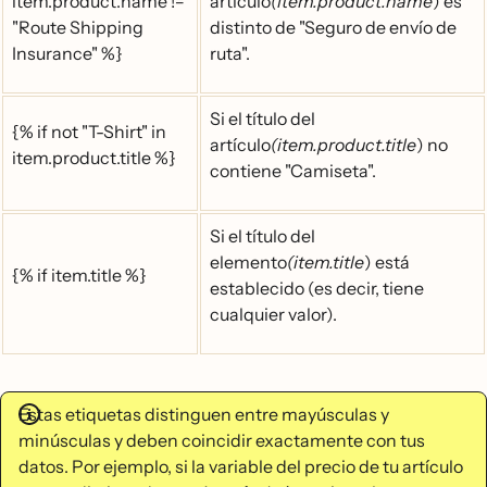
item.product.name !=
artículo
(item.product.name
) es
"Route Shipping
distinto de "Seguro de envío de
Insurance" %}
ruta".
Si el título del
{% if not "T-Shirt" in
artículo
(item.product.title
) no
item.product.title %}
contiene "Camiseta".
Si el título del
elemento
(item.title
) está
{% if item.title %}
establecido (es decir, tiene
cualquier valor).
Estas etiquetas distinguen entre mayúsculas y
minúsculas y deben coincidir exactamente con tus
datos. Por ejemplo, si la variable del precio de tu artículo