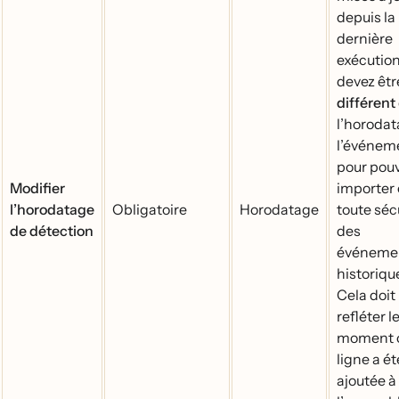
depuis la
dernière
exécutio
devez êtr
différent
l’horoda
l’événe
pour pouv
Modifier
importer
l’horodatage
Obligatoire
Horodatage
toute séc
de détection
des
événeme
historiqu
Cela doit
refléter l
moment ou
ligne a ét
ajoutée à