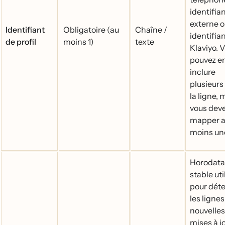
identifia
externe 
Identifiant
Obligatoire (au
Chaîne /
identifia
de profil
moins 1)
texte
Klaviyo. 
pouvez e
inclure
plusieurs
la ligne, 
vous dev
mapper 
moins un
Horodat
stable util
pour dét
les lignes
nouvelles
mises à j