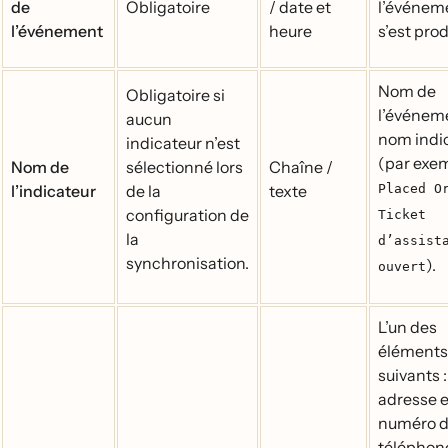
de
Obligatoire
/ date et
l’événe
l’événement
heure
s’est prod
Nom de
Obligatoire si
l’événe
aucun
nom indi
indicateur n’est
(par exem
Nom de
sélectionné lors
Chaîne /
l’indicateur
de la
texte
Placed O
configuration de
Ticket
la
d’assist
synchronisation.
).
ouvert
L’un des
éléments
suivants :
adresse e
numéro 
téléphon