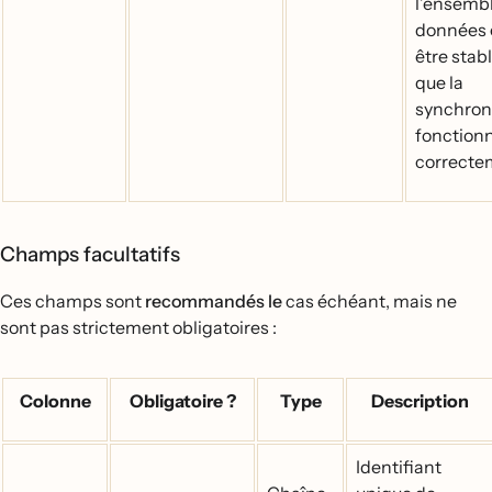
l’ensemb
données 
être stab
que la
synchron
fonction
correcte
Champs facultatifs
Ces champs sont
recommandés le
cas échéant, mais ne
sont pas strictement obligatoires :
Colonne
Obligatoire ?
Type
Description
Identifiant