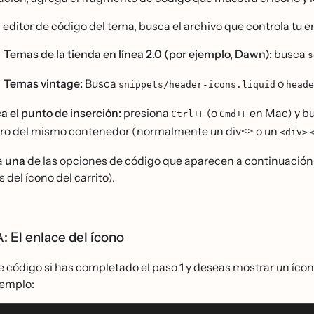
l editor de código del tema, busca el archivo que controla tu
Temas de la tienda en línea 2.0 (por ejemplo, Dawn):
busca
s
Temas vintage:
Busca
o
snippets/header-icons.liquid
heade
a el punto de inserción:
presiona
(o
en Mac) y bu
Ctrl+F
Cmd+F
ro del mismo contenedor (normalmente un div<> o un
<div>
a
una
de las opciones de código que aparecen a continuación
 del ícono del carrito).
: El enlace del ícono
te código si has completado el paso 1 y deseas mostrar un íc
jemplo: