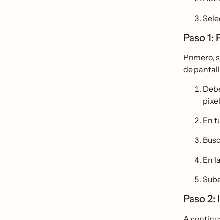
Sele
Paso 1: 
Primero, s
de pantall
Debe
pixe
En t
Busc
En l
Sube
Paso 2: 
A continua