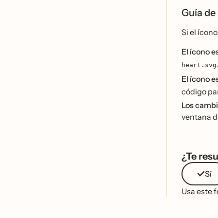
Guía de
Si el íco
El ícono 
heart.svg
El ícono 
código pa
Los cambi
ventana de
¿Te resu
Sí
Usa este f