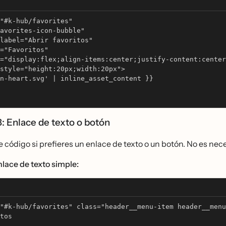
"#k-hub/favorites"
avorites-icon-bubble"
label="Abrir favoritos"
="Favoritos"
="display:flex;align-items:center;justify-content:center
style="height:20px;width:20px"> 
n-heart.svg' | inline_asset_content }} 
B: Enlace de texto o botón
te código si prefieres un enlace de texto o un botón. No es ne
lace de texto simple:
"#k-hub/favorites" class="header__menu-item header__menu
tos