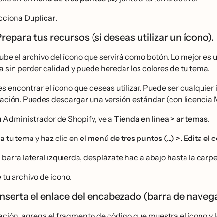
cciona
Duplicar
.
Prepara tus recursos (si deseas utilizar un ícono).
ube el archivo del ícono que servirá como botón. Lo mejor es
a sin perder calidad y puede heredar los colores de tu tema.
s encontrar el ícono que deseas utilizar. Puede ser cualquier
lación. Puedes descargar una versión estándar (con licencia M
u Administrador de Shopify, ve a
Tienda en línea > ar temas
.
a tu tema y haz clic en el
menú de tres puntos (...) >. Edita el c
a barra lateral izquierda, desplázate hacia abajo hasta la carp
 tu archivo de icono.
Inserta el enlace del encabezado (barra de navega
ción, agrega el fragmento de código que muestra el ícono y l