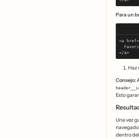
Para un bo
<a href=
  Favori
</a>
Haz 
Consejo: A
header__i
Esto garan
Result
Una vez g
navegador.
dentro del