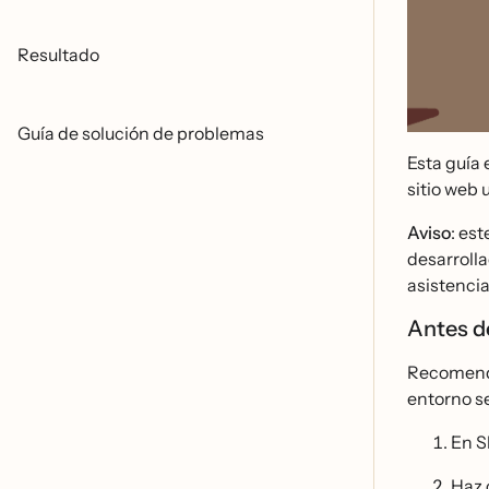
Resultado
Guía de solución de problemas
Esta guía
sitio web 
Aviso
: es
desarroll
asistenci
Antes 
Recomenda
entorno se
En S
Haz 