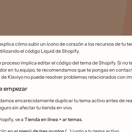
 explica cómo subir un ícono de corazón a los recursos de tu 
utilizando el código Liquid de Shopify.
te proceso implica editar el código del tema de Shopify. Si no 
ador en tu equipo, te recomendamos que te pongas en contac
a de Klaviyo no puede resolver problemas relacionados con i
de empezar
mos encarecidamente duplicar tu tema activo antes de realiz
guro sin afectar tu tienda en vivo.
hopify, ve a
Tienda en línea > ar temas
.
clic en el
menú de tres puntos (...)
junto a tu tema activo.