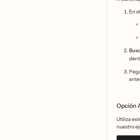
En e
Busc
dent
Peg
antes
Opción A
Utiliza es
nuestro e