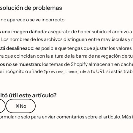
 solución de problemas
no no aparece o se ve incorrecto:
es una imagen dañada:
asegúrate de haber subido el archivo a
. Los nombres de los archivos distinguen entre mayúsculas y 
está desalineado:
es posible que tengas que ajustar los valores
ra que coincidan con la altura de la barra de navegación de t
os no se muestran:
los temas de Shopify almacenan en caché 
 incógnito o añade
a tu URL si estás tr
?preview_theme_id=
ltó útil este artículo?
No
ormulario solo para enviar comentarios sobre el artículo.
Más 