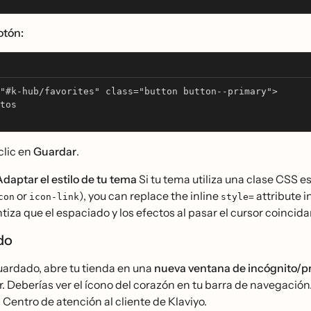
tón:
"#k-hub/favorites" class="button button--primary"> 
tos
clic en
Guardar
.
daptar el estilo de tu tema
Si tu tema utiliza una clase CSS e
or
), you can replace the inline
attribute i
con
icon-link
style=
tiza que el espaciado y los efectos al pasar el cursor coinci
ado
uardado, abre tu tienda en una
nueva ventana de incógnito/p
 Deberías ver el ícono del corazón en tu barra de navegación. 
 Centro de atención al cliente de Klaviyo.