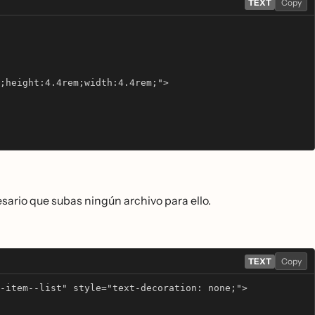
TEXT
Copy
;height:4.4rem;width:4.4rem;">
cesario que subas ningún archivo para ello.
TEXT
Copy
-item--list" style="text-decoration: none;"> 