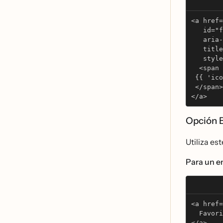
<a href=
   id="f
   aria-
   title
   style
  <span 
 {{ 'ico
 </span>
</a>
Opción 
Utiliza es
Para un en
<a href=
  Favori
</a>