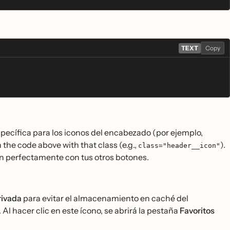
TEXT
Copy
specífica para los iconos del encabezado (por ejemplo,
n the code above with that class (e.g.,
).
class="header__icon"
dan perfectamente con tus otros botones.
rivada
para evitar el almacenamiento en caché del
Al hacer clic en este ícono, se abrirá la pestaña
Favoritos