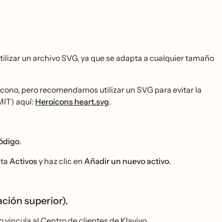
 utilizar un archivo SVG, ya que se adapta a cualquier tamaño
 icono, pero recomendamos utilizar un SVG para evitar la
IT) aquí:
Heroicons heart.svg
.
ódigo
.
eta
Activos
y haz clic en
Añadir un nuevo activo
.
ción superior).
o vincula al Centro de clientes de Klaviyo.