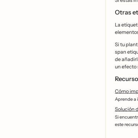
Si estás 
Otras e
La etiquet
elemento
Si tu plan
span etiqu
de añadir
un efecto 
Recurso
Cómo impo
Aprende a i
Solución d
Si encuentr
este recurs