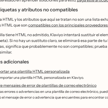
interesado en aprender soluciones para esto,
paga este artícul
tiquetas y atributos no compatibles
a HTML y los atributos que aquí se tratan no son una lista exh
s HTML que son
compatibles con los principales proveedores
tilla tiene HTML no admitido, Klaviyo intentará sustituir el e
eta). Si no hay un sustituto claro, se eliminará esa parte d
las, significa que probablemente no son compatibles; prueba
similar.
s adicionales
rtar una plantilla HTML personalizada
mportar una plantilla HTML personalizada en Klaviyo.
e mensajes de error de plantillas de correo electrónico
as errores o advertencias en una plantilla de correo electrónico, pu
o el mensaje de error o advertencia que encuentres para encontrar co