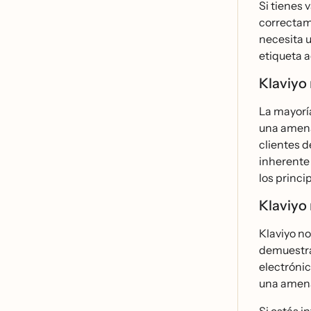
Si tienes 
correctame
necesita u
etiqueta a
Klaviyo 
La mayorí
una amena
clientes d
inherente 
los princi
Klaviyo 
Klaviyo no
demuestran
electróni
una amenaz