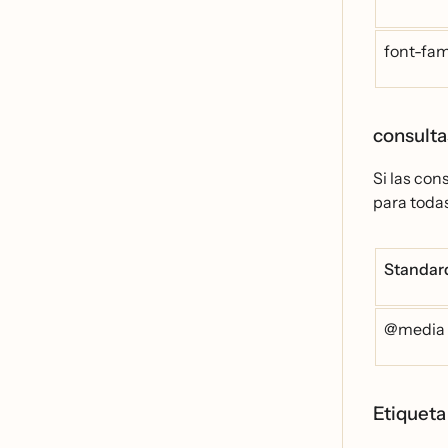
font-fami
consulta
Si las con
para toda
Standard
@media 
Etiqueta