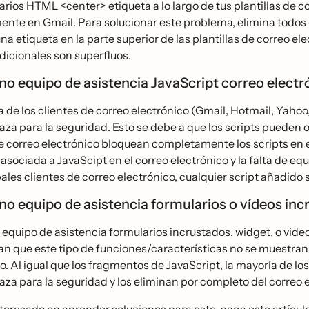
varios HTML <center> etiqueta a lo largo de tus plantillas de c
nte en Gmail. Para solucionar este problema, elimina todos l
na etiqueta en la parte superior de las plantillas de correo el
dicionales son superfluos.
no equipo de asistencia JavaScript correo electr
a de los clientes de correo electrónico (Gmail, Hotmail, Yahoo
za para la seguridad. Esto se debe a que los scripts pueden 
e correo electrónico bloquean completamente los scripts en 
asociada a JavaScipt en el correo electrónico y la falta de equ
pales clientes de correo electrónico, cualquier script añadido
no equipo de asistencia formularios o vídeos in
 equipo de asistencia formularios incrustados, widget, o video
 que este tipo de funciones/características no se muestran d
co. Al igual que los fragmentos de JavaScript, la mayoría de l
a para la seguridad y los eliminan por completo del correo el