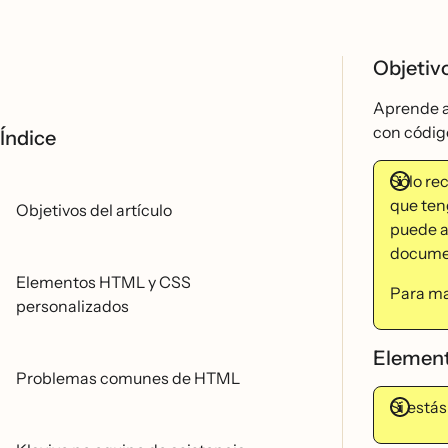
Objetivo
Aprende a
con códig
Índice
Sólo r
que ten
Objetivos del artículo
puede ay
documen
Elementos HTML y CSS
Para ma
personalizados
Element
Problemas comunes de HTML
Si está