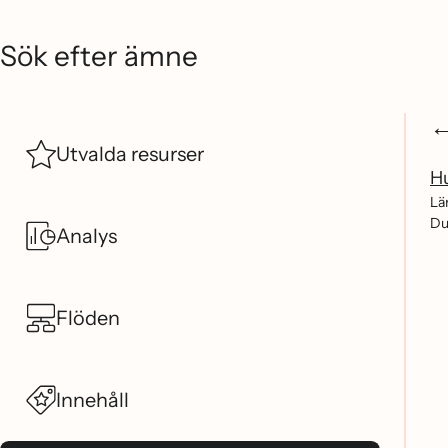
Sök efter ämne
Utvalda resurser
Hu
Lä
Du 
Analys
Flöden
Innehåll