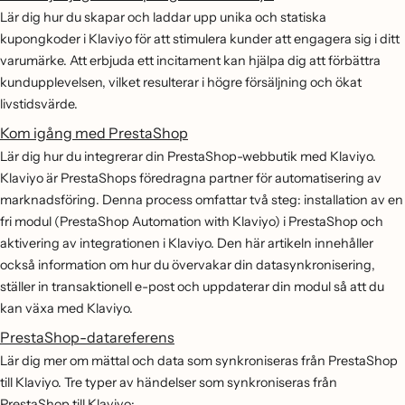
Lär dig hur du skapar och laddar upp unika och statiska
kupongkoder i Klaviyo för att stimulera kunder att engagera sig i ditt
varumärke. Att erbjuda ett incitament kan hjälpa dig att förbättra
kundupplevelsen, vilket resulterar i högre försäljning och ökat
livstidsvärde.
Kom igång med PrestaShop
Lär dig hur du integrerar din PrestaShop-webbutik med Klaviyo.
Klaviyo är PrestaShops föredragna partner för automatisering av
marknadsföring. Denna process omfattar två steg: installation av en
fri modul (PrestaShop Automation with Klaviyo) i PrestaShop och
aktivering av integrationen i Klaviyo. Den här artikeln innehåller
också information om hur du övervakar din datasynkronisering,
ställer in transaktionell e-post och uppdaterar din modul så att du
kan växa med Klaviyo.
PrestaShop-datareferens
Lär dig mer om mättal och data som synkroniseras från PrestaShop
till Klaviyo. Tre typer av händelser som synkroniseras från
PrestaShop till Klaviyo: