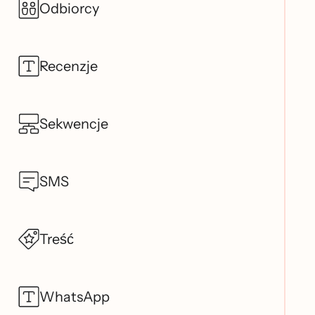
Odbiorcy
Recenzje
Sekwencje
SMS
Treść
WhatsApp