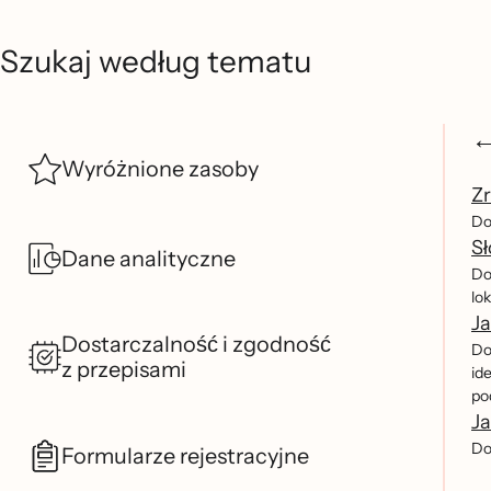
Szukaj według tematu
Wyróżnione zasoby
Zr
Do
Sł
Dane analityczne
Do
lo
Ja
Dostarczalność i zgodność
Dow
z przepisami
id
po
Ja
Do
Formularze rejestracyjne