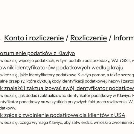
Konto i rozliczenie
/
Rozliczenie
/
Infor
ozumienie podatków z Klaviyo
wiedz się więcej o podatkach, w tym podatku od sprzedaży, VAT i GST, w 
ownik identyfikatorów podatkowych według kraju
wiedz się, jakie identyfikatory podatkowe Klaviyo pomoc, a także szcze
kalne przepisy, które dyktują kody identyfikacji podatkowej, nazwy i za
k znaleźć i zaktualizować swój identyfikator podatkow
iedz się, jak dodać i zaktualizować identyfikator podatkowy w Klaviyo. 
entyfikator podatkowy na wszystkich przyszłych fakturach rozliczenia. W
datkowy.
k zgłosić zwolnienie podatkowe dla klientów z USA
wiedz się, czego wymaga Klaviyo, aby zatwierdzić wnioski o zwolnienie z