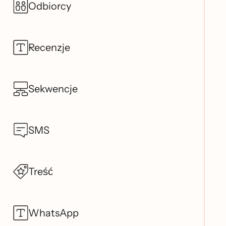
Odbiorcy
Recenzje
Sekwencje
SMS
Treść
WhatsApp