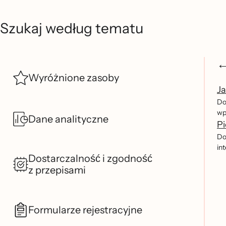
Szukaj według tematu
Wyróżnione zasoby
J
Dow
wp
Dane analityczne
Pi
Do
int
Dostarczalność i zgodność
z przepisami
Formularze rejestracyjne