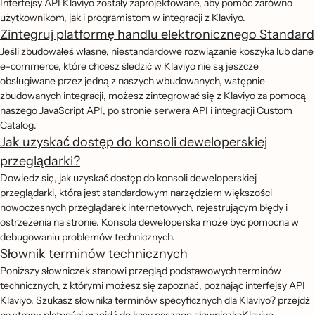
Interfejsy API Klaviyo zostały zaprojektowane, aby pomóc zarówno
użytkownikom, jak i programistom w integracji z Klaviyo.
Zintegruj platformę handlu elektronicznego Standard
Jeśli zbudowałeś własne, niestandardowe rozwiązanie koszyka lub dane
e-commerce, które chcesz śledzić w Klaviyo nie są jeszcze
obsługiwane przez jedną z naszych wbudowanych, wstępnie
zbudowanych integracji, możesz zintegrować się z Klaviyo za pomocą
naszego JavaScript API, po stronie serwera API i integracji Custom
Catalog.
Jak uzyskać dostęp do konsoli deweloperskiej
przeglądarki?
Dowiedz się, jak uzyskać dostęp do konsoli deweloperskiej
przeglądarki, która jest standardowym narzędziem większości
nowoczesnych przeglądarek internetowych, rejestrującym błędy i
ostrzeżenia na stronie. Konsola deweloperska może być pomocna w
debugowaniu problemów technicznych.
Słownik terminów technicznych
Poniższy słowniczek stanowi przegląd podstawowych terminów
technicznych, z którymi możesz się zapoznać, poznając interfejsy API
Klaviyo. Szukasz słownika terminów specyficznych dla Klaviyo? przejdź