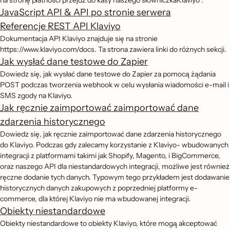
na stronę płatności przejdź do kasy naszego słowniczkaKlaviyo .
JavaScript API & API po stronie serwera
Referencje REST API Klaviyo
Dokumentacja API Klaviyo znajduje się na stronie
https://www.klaviyo.com/docs. Ta strona zawiera linki do różnych sekcji.
Jak wysłać dane testowe do Zapier
Dowiedz się, jak wysłać dane testowe do Zapier za pomocą żądania
POST podczas tworzenia webhook w celu wysłania wiadomości e-mail i
SMS zgody na Klaviyo.
Jak ręcznie zaimportować zaimportować dane
zdarzenia historycznego
Dowiedz się, jak ręcznie zaimportować dane zdarzenia historycznego
do Klaviyo. Podczas gdy zalecamy korzystanie z Klaviyo- wbudowanych
integracji z platformami takimi jak Shopify, Magento, i BigCommerce,
oraz naszego API dla niestandardowych integracji, możliwe jest również
ręczne dodanie tych danych. Typowym tego przykładem jest dodawanie
historycznych danych zakupowych z poprzedniej platformy e-
commerce, dla której Klaviyo nie ma wbudowanej integracji.
Obiekty niestandardowe
Obiekty niestandardowe to obiekty Klaviyo, które mogą akceptować