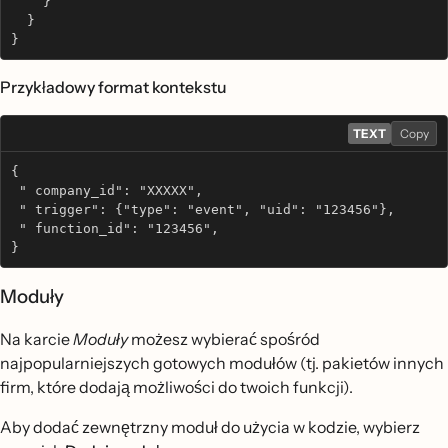
    }
  }
}
Przykładowy format kontekstu
TEXT
Copy
{
 " company_id": "XXXXX",
 " trigger": {"type": "event", "uid": "123456"},
 " function_id": "123456",
}
Moduły
Na karcie
Moduły
możesz wybierać spośród
najpopularniejszych gotowych modułów (tj. pakietów innych
firm, które dodają możliwości do twoich funkcji).
Aby dodać zewnętrzny moduł do użycia w kodzie, wybierz