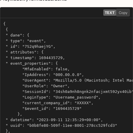
TEXT
Copy
{
 {
 " dane": {
 " type": "event",
 " id": "7S2q9haejYG",
 " attributes": {
 " timestamp": 1694435729,
 " event_properties": {
        "MfaEnabled": false,
        "IpAddress": "000.00.0.0",
        "UserAgent": "Mozilla/5.0 (Macintosh; Intel Ma
        "UserRole": "Owner",
        "SessionId": "34sh0a9nh8ngnk2nfacjxmt592yx40ib
        "LoginType": "Username_password",
        "current_company_id": "XXXXX",
        "$event_id": "1694435729"
      },
 " datetime": "2023-09-11 12:35:29+00:00",
 " uuid": "b0b8fe80-509f-11ee-8001-278cc529fcd3"
 },