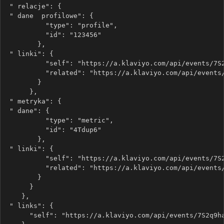
 " relacje": {
 " dane  profilowe": {
          "type": "profile",
          "id": "123456"
        },
 " linki": {
          "self": "https://a.klaviyo.com/api/events/7S
          "related": "https://a.klaviyo.com/api/events
        }
      },
 " metryka": {
 " dane": {
          "type": "metric",
          "id": "4Tdup6"
        },
 " linki": {
          "self": "https://a.klaviyo.com/api/events/7S
          "related": "https://a.klaviyo.com/api/events
        }
      }
    },
 " links": {
      "self": "https://a.klaviyo.com/api/events/7S2q9h