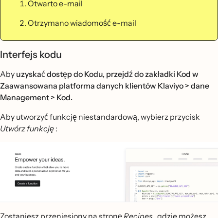
Otwarto e-mail
Otrzymano wiadomość e-mail
Interfejs kodu
Aby
uzyskać dostęp do Kodu, przejdź do zakładki Kod w
Zaawansowana platforma danych klientów Klaviyo
> dane
Management > Kod.
Aby utworzyć funkcję niestandardową, wybierz przycisk
Utwórz funkcję
:
Zostaniesz przeniesiony na stronę
Recipes
, gdzie możesz