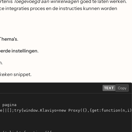
urtenis
Toegevoegd aan winkelwagen
goed te laten werken.
ce integraties proces en de instructies kunnen worden
 Thema's
.
rde instellingen
.
n.
ekeken
snippet.
TEXT
Copy
 pagina
e||[];try{window.Klaviyo=new Proxy({},{get:function(n,i)