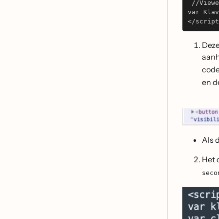
 //Viewe
var Klav
</script
Deze
aanh
code
en d
Als 
Het 
seco