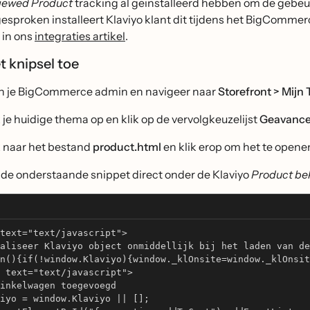
iewed Product
tracking al geïnstalleerd hebben om de gebe
esproken installeert Klaviyo klant dit tijdens het BigCommer
in ons
integraties artikel
.
t knipsel toe
 je BigCommerce admin en navigeer naar
Storefront > Mijn
 je huidige thema op en klik op de vervolgkeuzelijst
Geavancee
 naar het bestand
product.html
en klik erop om het te opene
 de onderstaande snippet direct onder de Klaviyo
Product b
text="text/javascript"> 
aliseer Klaviyo object onmiddellijk bij het laden van de
n(){if(!window.Klaviyo){window._klOnsite=window._klOnsit
 text="text/javascript"> 
inkelwagen toegevoegd
iyo = window.Klaviyo || [];