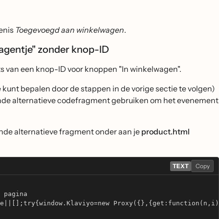
tenis
Toegevoegd aan winkelwagen
.
wagentje" zonder knop-ID
ts van een knop-ID voor knoppen "In winkelwagen".
 kunt bepalen door de stappen in de vorige sectie te volgen)
taande alternatieve codefragment gebruiken om het evenement
ende alternatieve fragment onder aan je
product.html
TEXT
Copy
 pagina
e||[];try{window.Klaviyo=new Proxy({},{get:function(n,i)