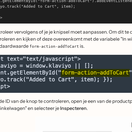
.getElementById("form-action-addToCart").addEventListene
yo.track("Added to Cart", item);
>
roleer vervolgens of je je knipsel moet aanpassen. Om dit te d
roleren en kijken of deze overeenkomt met de variabele "In 
ndaardwaarde
is.
form-action-addToCart
e ID van de knop te controleren, open je een van de productpa
winkelwagen" en selecteer je
Inspecteren
.