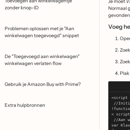
Toevoegen aan winkelwagentje"
Je moet
V
zonder knop-ID
Normaal g
gevonden 
Voeg he
Problemen oplossen met je "Aan
winkelwagen toegevoegd" snippet
Open
Zoek
De "Toegevoegd aan winkelwagen"
Zoek
winkelwagen verlaten flow
Plak
Gebruik je Amazon Buy with Prime?
<script 
 //Initi
Extra hulpbronnen
!functio
< script
 //Aan w
var Klav