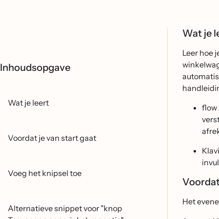
Wat je l
Leer hoe 
winkelwag
Inhoudsopgave
automatis
handleidi
Wat je leert
flow
vers
afre
Voordat je van start gaat
Klav
invu
Voeg het knipsel toe
Voordat 
Het even
Alternatieve snippet voor "knop