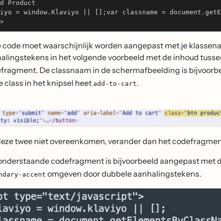
d Product
iyo = window.Klaviyo || [];var classname = document.getE
>
 code moet waarschijnlijk worden aangepast met je klassena
alingstekens in het volgende voorbeeld met de inhoud tusse
fragment. De classnaam in de schermafbeelding is bijvoorb
e class in het knipsel heet
.
add-to-cart
deze twee niet overeenkomen, verander dan het codefragmen
onderstaande codefragment is bijvoorbeeld aangepast met
omgeven door dubbele aanhalingstekens.
ndary-accent