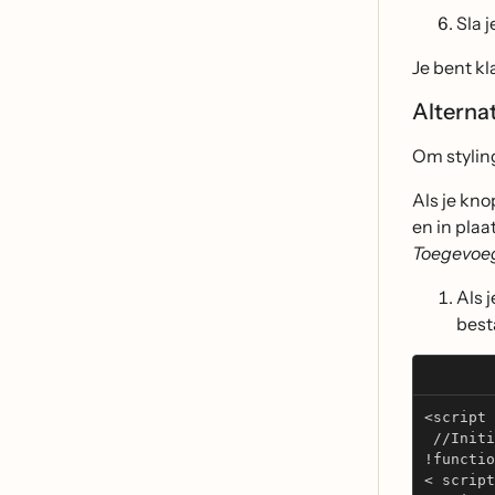
Sla j
Je bent kl
Alterna
Om stylin
Als je kn
en in pla
Toegevoe
Als 
best
<script 
 //Initi
!functio
< script