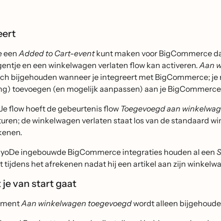
eert
je een
Added to Cart-event
kunt maken voor BigCommerce dat 
entje en een winkelwagen verlaten flow kan activeren.
Aan w
ch bijgehouden wanneer je integreert met BigCommerce; je
ng) toevoegen (en mogelijk aanpassen) aan je BigCommerc
 Je flow hoeft de gebeurtenis flow
Toegevoegd aan winkelwage
turen; de winkelwagen verlaten staat los van de standaard wi
kenen.
iyoDe ingebouwde BigCommerce integraties houden al een
S
lt tijdens het afrekenen nadat hij een artikel aan zijn winke
je van start gaat
ement
Aan winkelwagen toegevoegd
wordt alleen bijgehoude