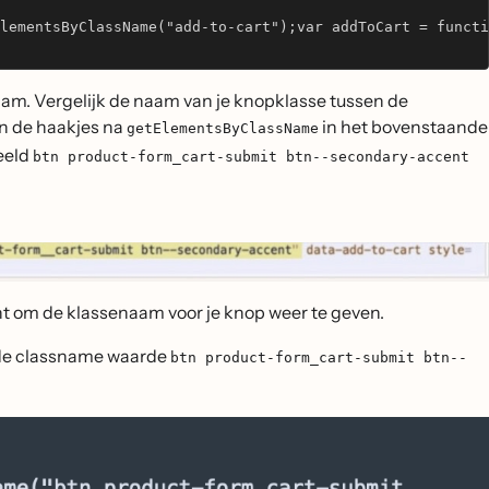
lementsByClassName("add-to-cart");var addToCart = functi
am. Vergelijk de naam van je knopklasse tussen de
n de haakjes na
in het bovenstaande
getElementsByClassName
eeld
btn product-form_cart-submit btn--secondary-accent
t om de klassenaam voor je knop weer te geven.
 de classname waarde
btn product-form_cart-submit btn--