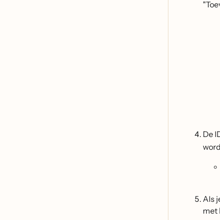
"Toe
De I
word
Als 
met 