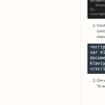
document
   klavi
});
</script
Cont
cont
sta
Om d
"In 