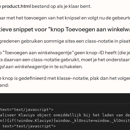
e
product.html
bestand op als je klaar bent.
aar met het toevoegen van het knipsel en volgt nu de gebeur
tieve snippet voor "knop Toevoegen aan winkel
gredenen gebruiken sommige sites een class-notatie in plaa
op "Toevoegen aan winkelwagentje
"
geen knop-ID heeft (die je
ats daarvan een class-notatie gebruikt, moet je het onders
gd aan winkelwagentje
in te schakelen.
je knop is gedefinieerd met klasse-notatie, plak dan het volg
and:
text="text/javascript"> 
aliseer Klaviyo object onmiddellijk bij het laden van de
n(){if(!window.Klaviyo){window._klOnsite=window._klOnsit
 text="text/javascript"> 