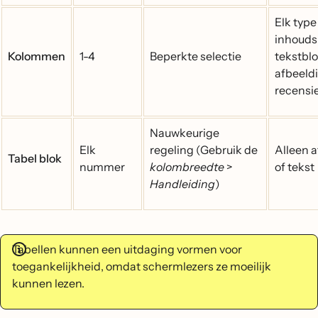
Elk type
inhoudsb
Kolommen
1-4
Beperkte selectie
tekstblo
afbeeld
recensi
Nauwkeurige
Elk
regeling (Gebruik de
Alleen 
Tabel blok
nummer
kolombreedte
>
of tekst
Handleiding
)
Tabellen kunnen een uitdaging vormen voor
toegankelijkheid, omdat schermlezers ze moeilijk
kunnen lezen.