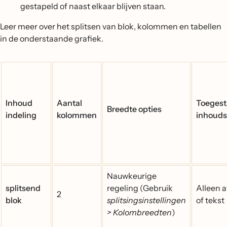
gestapeld of naast elkaar blijven staan.
Leer meer over het splitsen van blok, kolommen en tabellen
in de onderstaande grafiek.
Inhoud
Aantal
Toeges
Breedte opties
indeling
kolommen
inhouds
Nauwkeurige
splitsend
regeling (Gebruik
Alleen 
2
blok
splitsingsinstellingen
of tekst
> Kolombreedten
)