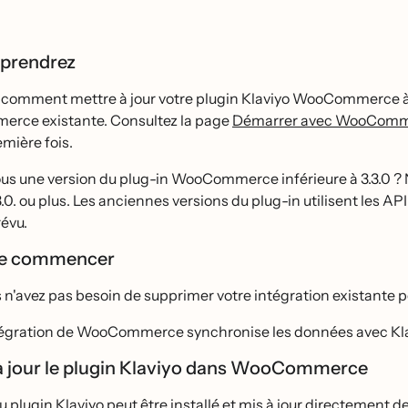
pprendrez
omment mettre à jour votre plugin Klaviyo WooCommerce à la 
ce existante. Consultez la page
Démarrer avec WooCom
mière fois.
vous une version du plug-in WooCommerce inférieure à 3.3.0
.0. ou plus. Les anciennes versions du plug-in utilisent les API 
́vu.
de commencer
 n'avez pas besoin de supprimer votre intégration existante pou
tégration de WooCommerce synchronise les données avec Klav
à jour le plugin Klaviyo dans WooCommerce
 plugin Klaviyo peut être installé et mis à jour directeme