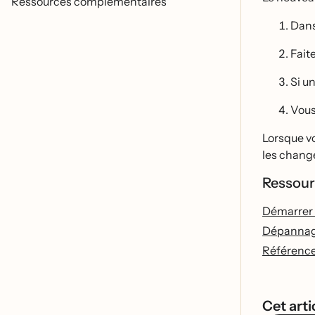
Ressources complémentaires
Dans
Faite
Si un
Vous
Lorsque vou
les chang
Ressour
Démarre
Dépannag
Référen
Cet artic