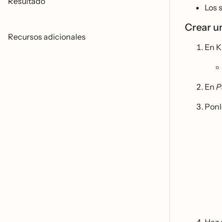
Resultado
Los 
Crear u
Recursos adicionales
En K
En
P
Ponl