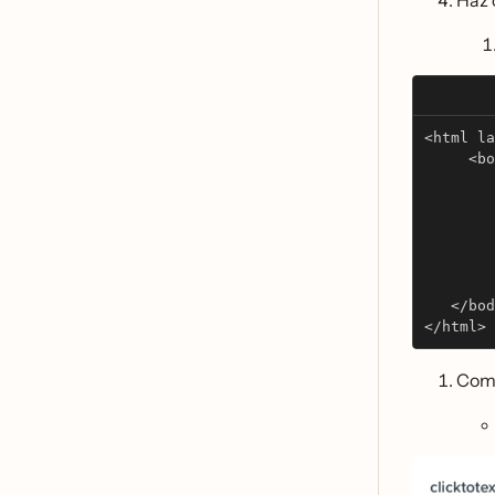
Haz 
<html la
     <bo
        
        
        
        
        
        
   </bod
</html>
Comp