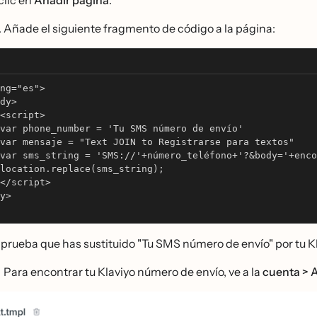
clic en
Añadir página
.
Añade el siguiente fragmento de código a la página:
ng="es">
dy>
<script>
var phone_number = 'Tu SMS número de envío'
var mensaje = "Text JOIN to Registrarse para textos"
var sms_string = 'SMS://'+número_teléfono+'?&body='+enc
location.replace(sms_string);
</script>
y>
rueba que has sustituido "Tu SMS número de envío" por tu Kl
Para encontrar tu Klaviyo número de envío, ve a la
cuenta > A