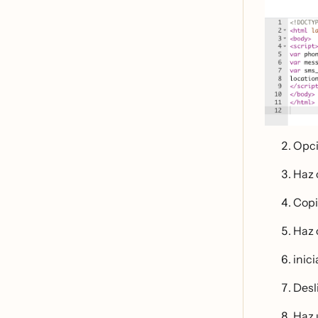
Opci
Haz 
Copia
Haz 
inic
Desl
Haz 