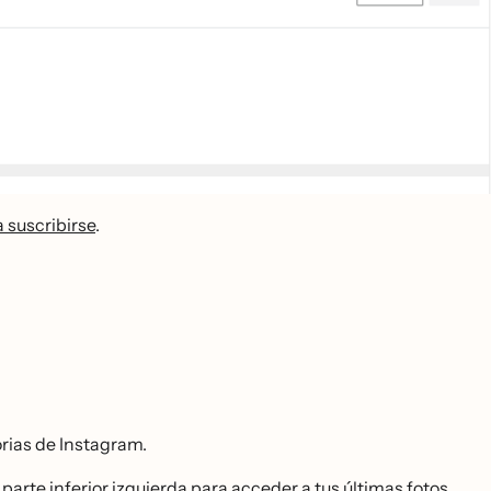
 suscribirse
.
orias de Instagram.
parte inferior izquierda para acceder a tus últimas fotos.