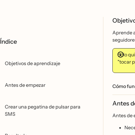
Objetiv
Aprende a 
seguidores
Índice
Sólo q
"tocar p
Objetivos de aprendizaje
Antes de empezar
Cómo func
Antes 
Crear una pegatina de pulsar para
SMS
Antes de 
Nece