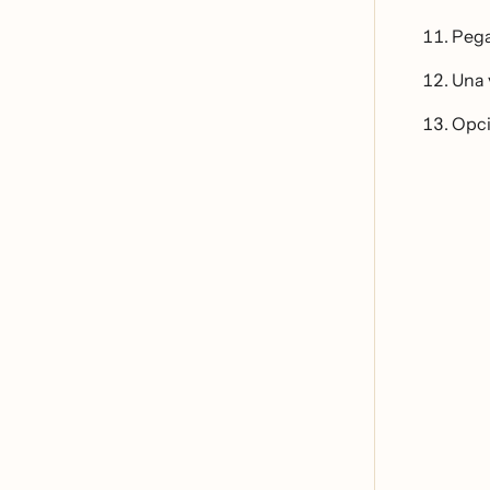
Pega
Una 
Opci