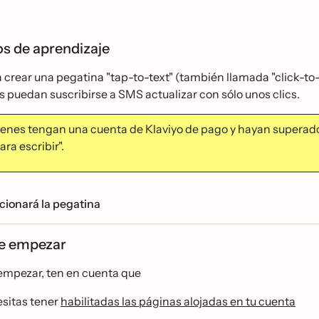
os de aprendizaje
crear una pegatina "tap-to-text" (también llamada "click-to-t
 puedan suscribirse a SMS actualizar con sólo unos clics.
uienes tengan una cuenta de Klaviyo de pago y hayan superado 
ara escribir".
ionará la pegatina
de empezar
empezar, ten en cuenta que
sitas tener
habilitadas las páginas alojadas en tu cuenta