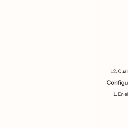
Cuan
Configu
En e