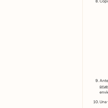
Copi
Ante
prue
envi
Una 