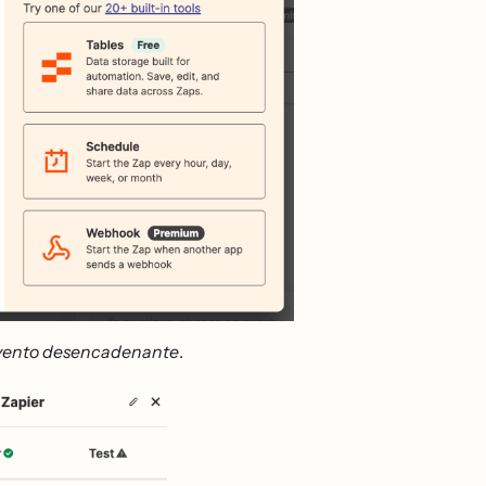
vento desencadenante
.