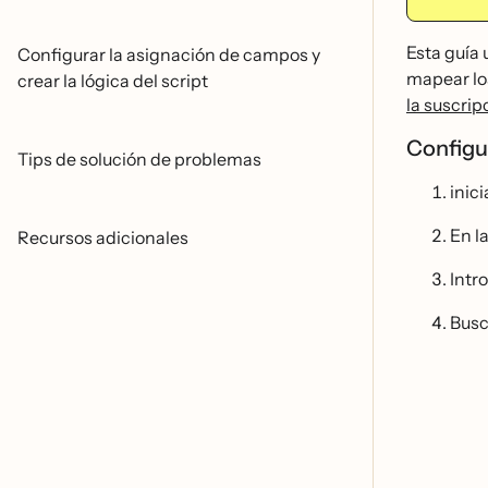
Esta guía
Configurar la asignación de campos y
mapear los
crear la lógica del script
la suscripc
Configu
Tips de solución de problemas
inici
En l
Recursos adicionales
Intr
Bus