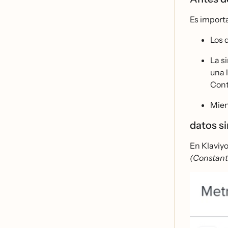
Es importa
Los 
La s
una 
Cont
Mien
datos s
En Klaviyo
(Constant