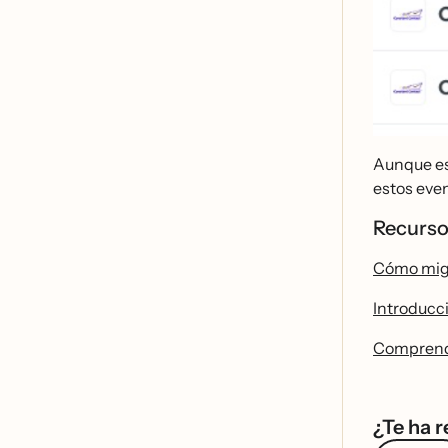
Aunque es
estos eve
Recurso
Cómo mig
Introducc
Comprende
¿Te ha r