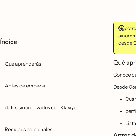
Nuestro
sincroni
Índice
desde 
Qué ap
Qué aprenderás
Conoce que
Antes de empezar
Desde Cons
Cuan
datos sincronizados con Klaviyo
perfi
List
Recursos adicionales
Antes 