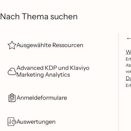
Nach Thema suchen
Ausgewählte Ressourcen
Wi
Er
Ab
Advanced KDP und Klaviyo
vo
Marketing Analytics
Da
Er
Anmeldeformulare
Auswertungen