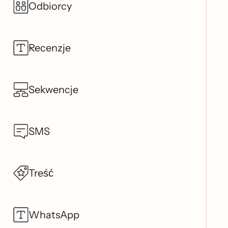
Odbiorcy
Recenzje
Sekwencje
SMS
Treść
WhatsApp