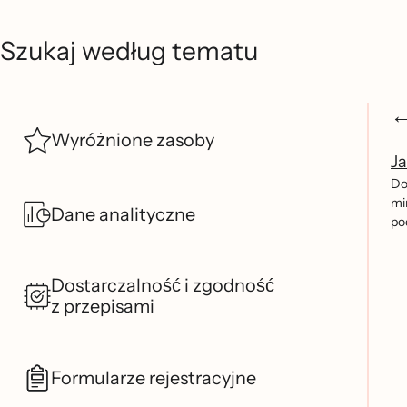
Szukaj według tematu
Wyróżnione zasoby
Ja
Do
mi
Dane analityczne
po
Dostarczalność i zgodność
z przepisami
Formularze rejestracyjne