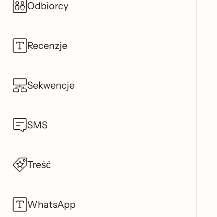
Odbiorcy
Recenzje
Sekwencje
SMS
Treść
WhatsApp