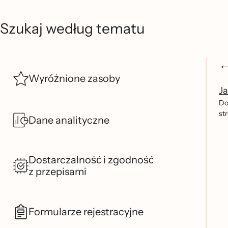
Szukaj według tematu
Wyróżnione zasoby
Ja
Do
st
Dane analityczne
Dostarczalność i zgodność
z przepisami
Formularze rejestracyjne