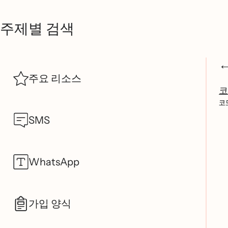
주제별 검색
주요 리소스
코
코ᄃ
SMS
WhatsApp
가입 양식