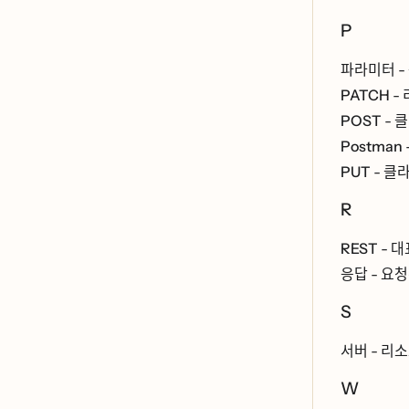
P
파라미터
- 
PATCH
- 
POST
- 크
Postman
PUT
- 클ᄅ
R
REST
- 대ᄑ
응답
- 요청
S
서버
- 리소
W