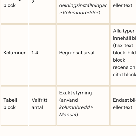
2
block
delningsinställningar
eller text
> Kolumnbredder
)
Alla typer
innehåll 
(t.ex. text
Kolumner
1-4
Begränsat urval
block, bild
block,
recension
citat bloc
Exakt styrning
Tabell
Valfritt
(använd
Endast bi
block
antal
kolumnbredd
>
eller text
Manual
)