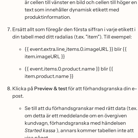
är cellen till vänster en bild och cellen till höger en
text som innehåller dynamisk etikett med
produktinformation.
Ersätt allt som föregår den första siffran i varje etikett i
din tabell med ditt radalias (t.ex. "item"). Till exempel:
{{ event.extra.line_items.0.imageURL }} blir {{
item.imageURL }}
{{ event.items.0.product.name }} blir {{
item.product.name }}
Klicka på
Preview & test
för att förhandsgranska din e-
post.
Se till att du förhandsgranskar med rätt data (t.ex.
om detta är ett meddelande om en övergiven
kundvagn, förhandsgranska med händelsen
Started kassa
), annars kommer tabellen inte att
visa något.