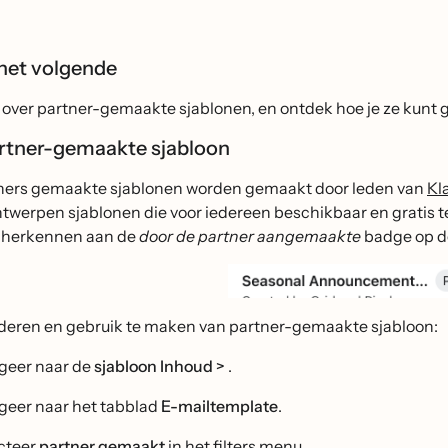
 het volgende
 over partner-gemaakte sjablonen, en ontdek hoe je ze kunt g
rtner-gemaakte sjabloon
ners gemaakte sjablonen worden gemaakt door leden van
Kl
twerpen sjablonen die voor iedereen beschikbaar en gratis te
 herkennen aan de
door de partner aangemaakte
badge op de
deren en gebruik te maken van partner-gemaakte sjabloon:
geer naar de
sjabloon Inhoud >
.
geer naar het tabblad
E-mailtemplate
.
cteer
partner gemaakt
in het filters menu.