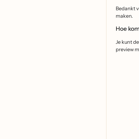
Bedankt vo
maken.
Hoe kom 
Je kunt de
preview m