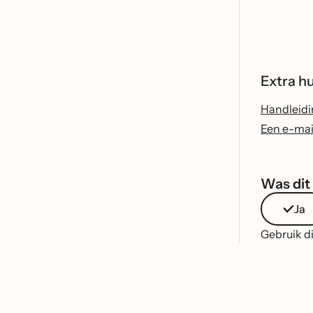
Extra h
Handleidi
Een e-ma
Was dit 
Ja
Gebruik di