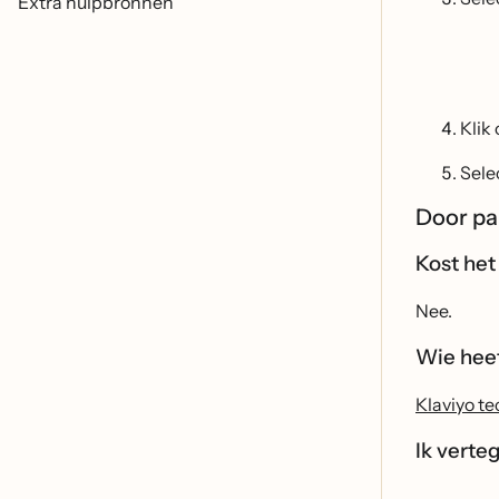
Extra hulpbronnen
Klik
Sele
Door pa
Kost het
Nee.
Wie hee
Klaviyo t
Ik verte