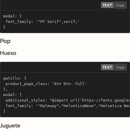
TEXT
Copy
modal: {
 font_family: '"PT Serif",serif;'
}
Pop
Hueso
TEXT
Copy
gatillo: {
 product_page_class: 'btn btn--full'
},
modal: {
 additional_styles: "@import url('https://fonts.google
 font_family: '"Raleway","HelveticaNeue","Helvetica Ne
}
Juguete