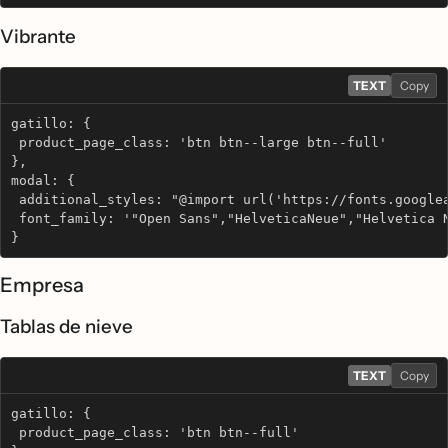
Vibrante
TEXT
Copy
gatillo: {
 product_page_class: 'btn btn--large btn--full'
},
modal: {
 additional_styles: "@import url('https://fonts.google
 font_family: '"Open Sans","HelveticaNeue","Helvetica 
}
Empresa
Tablas de nieve
TEXT
Copy
gatillo: {
 product_page_class: 'btn btn--full'