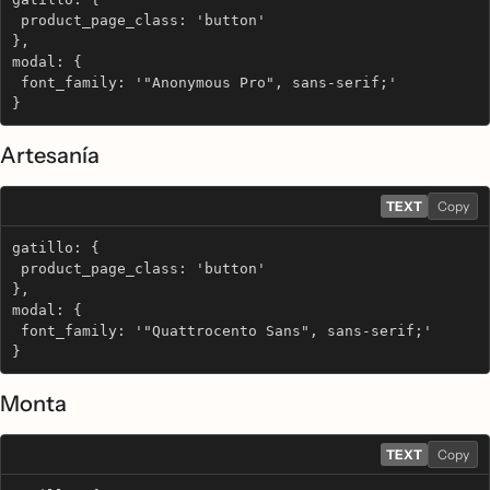
 product_page_class: 'button'
},
modal: {
 font_family: '"Anonymous Pro", sans-serif;'
}
Artesanía
TEXT
Copy
gatillo: {
 product_page_class: 'button'
},
modal: {
 font_family: '"Quattrocento Sans", sans-serif;'
}
Monta
TEXT
Copy