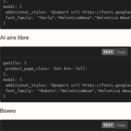
},
modal: {
 additional_styles: "@import url('https://fonts.google
 font_family: '"Karla","HelveticaNeue","Helvetica Neue
}
Al aire libre
TEXT
Copy
gatillo: {
 product_page_class: 'btn btn--full'
},
modal: {
 additional_styles: "@import url('https://fonts.google
 font_family: '"Roboto","HelveticaNeue","Helvetica Neu
}
Boxeo
TEXT
Copy