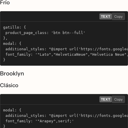
Frío
TEXT
Copy
gatillo: {
 product_page_class: 'btn btn--full'
},
modal: {
 additional_styles: "@import url('https://fonts.google
 font_family: '"Lato","HelveticaNeue","Helvetica Neue"
}
Brooklyn
Clásico
TEXT
Copy
modal: {
 additional_styles: "@import url('https://fonts.google
 font_family: '"Arapey",serif;'
}