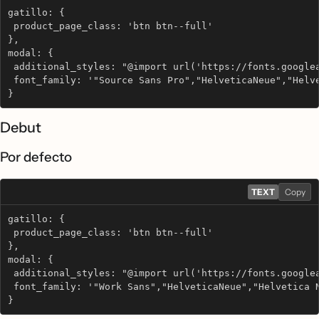
gatillo: {
 product_page_class: 'btn btn--full'
},
modal: {
 additional_styles: "@import url('https://fonts.google
 font_family: '"Source Sans Pro","HelveticaNeue","Helv
}
Debut
Por defecto
TEXT
Copy
gatillo: {
 product_page_class: 'btn btn--full'
},
modal: {
 additional_styles: "@import url('https://fonts.google
 font_family: '"Work Sans","HelveticaNeue","Helvetica 
}