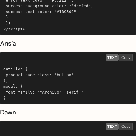
 error_text_color: "#C72E2F",
 success_background_color: "#d3efcd",
 success_text_color: "#1B9500"
 }
 });
</script>
Ansía
TEXT
Copy
gatillo: {
 product_page_class: 'button'
},
modal: {
 font_family: '"Archivo", serif;'
}
Dawn
TEXT
Copy