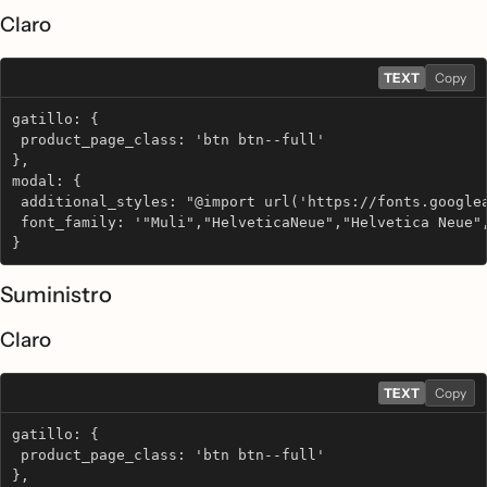
Claro
TEXT
Copy
gatillo: {
 product_page_class: 'btn btn--full'
},
modal: {
 additional_styles: "@import url('https://fonts.google
 font_family: '"Muli","HelveticaNeue","Helvetica Neue"
}
Suministro
Claro
TEXT
Copy
gatillo: {
 product_page_class: 'btn btn--full'
},