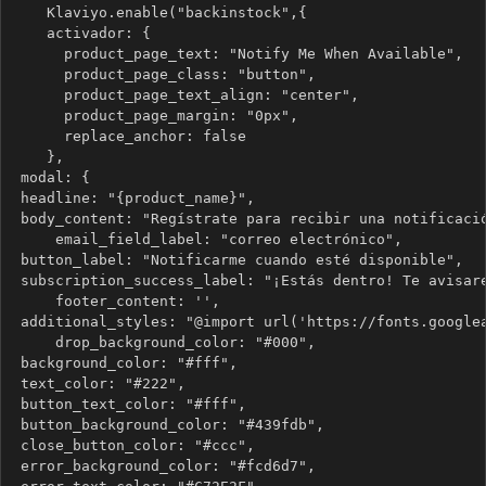
    Klaviyo.enable("backinstock",{ 
    activador: {
      product_page_text: "Notify Me When Available",
      product_page_class: "button",
      product_page_text_align: "center",
      product_page_margin: "0px",
      replace_anchor: false
    },
 modal: {
 headline: "{product_name}",
 body_content: "Regístrate para recibir una notificacio
     email_field_label: "correo electrónico",
 button_label: "Notificarme cuando esté disponible",
 subscription_success_label: "¡Estás dentro! Te avisar
     footer_content: '',
 additional_styles: "@import url('https://fonts.google
     drop_background_color: "#000",
 background_color: "#fff",
 text_color: "#222",
 button_text_color: "#fff",
 button_background_color: "#439fdb",
 close_button_color: "#ccc",
 error_background_color: "#fcd6d7",