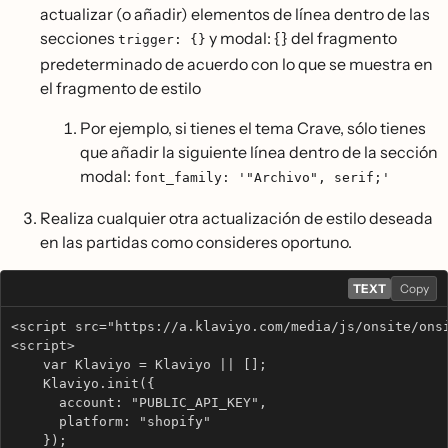
actualizar (o añadir) elementos de línea dentro de las
secciones
y modal: {} del fragmento
trigger:
{}
predeterminado de acuerdo con lo que se muestra en
el fragmento de estilo
Por ejemplo, si tienes el tema Crave, sólo tienes
que añadir la siguiente línea dentro de la sección
modal:
font_family: '"Archivo", serif;'
Realiza cualquier otra actualización de estilo deseada
en las partidas como consideres oportuno.
TEXT
Copy
<script src="https://a.klaviyo.com/media/js/onsite/ons
<script>
    var Klaviyo = Klaviyo || [];
    Klaviyo.init({
      account: "PUBLIC_API_KEY",
      platform: "shopify"
    });