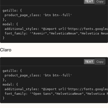
TEXT
Copy
gatillo: {
 product_page_class: 'btn btn--full'
},
modal: {
 additional_styles: "@import url('https://fonts.google
 font_family: '"Avenir","HelveticaNeue","Helvetica Neu
}
Claro
TEXT
Copy
gatillo: {
 product_page_class: 'btn btn--full'
},
modal: {
 additional_styles: "@import url('https://fonts.google
 font_family: '"Open Sans","HelveticaNeue","Helvetica 
}