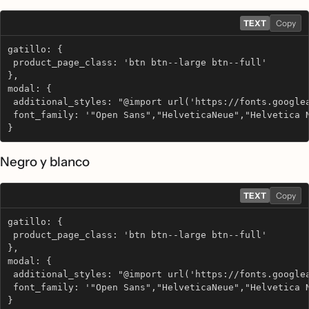
TEXT
Copy
gatillo: {
 product_page_class: 'btn btn--large btn--full'
},
modal: {
 additional_styles: "@import url('https://fonts.google
 font_family: '"Open Sans","HelveticaNeue","Helvetica 
}
Negro y blanco
TEXT
Copy
gatillo: {
 product_page_class: 'btn btn--large btn--full'
},
modal: {
 additional_styles: "@import url('https://fonts.google
 font_family: '"Open Sans","HelveticaNeue","Helvetica 
}