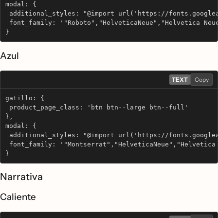
modal: {
 additional_styles: "@import url('https://fonts.google
 font_family: '"Roboto","HelveticaNeue","Helvetica Neu
}
Azul
TEXT
Copy
gatillo: {
 product_page_class: 'btn btn--large btn--full'
},
modal: {
 additional_styles: "@import url('https://fonts.google
 font_family: '"Montserrat","HelveticaNeue","Helvetica
}
Narrativa
Caliente