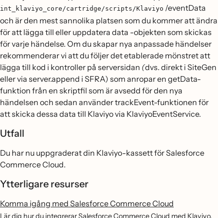
/eventData
int_klaviyo_core/cartridge/scripts/Klaviyo
och är den mest sannolika platsen som du kommer att ändra
för att lägga till eller uppdatera data -objekten som skickas
för varje händelse. Om du skapar nya anpassade händelser
rekommenderar vi att du följer det etablerade mönstret att
lägga till kod i kontroller på serversidan
(
dvs. direkt i SiteGen
eller via server.append i SFRA) som anropar en getData-
funktion från en skriptfil som är avsedd för den nya
händelsen och sedan använder trackEvent-funktionen för
att skicka dessa data till Klaviyo via KlaviyoEventService.
Utfall
Du har nu uppgraderat din Klaviyo-kassett för Salesforce
Commerce Cloud.
Ytterligare resurser
Komma igång med Salesforce Commerce Cloud
Lär dig hur du integrerar Salesforce Commerce Cloud med Klaviyo.