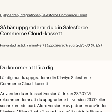
Hjälpcenter
/
Integrationer
/
Salesforce Commerce Cloud
Så här uppgraderar du din Salesforce
Commerce Cloud-kassett
Förväntad lästid: 7 minut(er)
|
Uppdaterad 6 aug. 2025 00:00 EST
Du kommer att lära dig
Lär dig hur du uppgraderar din Klaviyo Salesforce
Commerce Cloud-kassett.
Använder du en kassettversion äldre än 23.7.0? Vi
rekommenderar att du uppgraderar till version 23.7.0 eller
senare omedelbart. Äldre versioner av patronen använder
Klaviyos API:er v1 och v2, som har utgått och inte längre