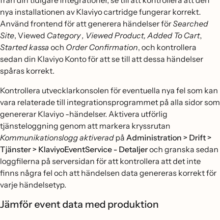
från din tidigare integrationer, se till att kontrollera att den
nya installationen av Klaviyo cartridge fungerar korrekt.
Använd frontend för att generera händelser för
Searched
Site
, Viewed
Category
, Viewed Product,
Added To Cart
,
Started kassa
och
Order Confirmation
, och kontrollera
sedan din Klaviyo Konto för att se till att dessa händelser
spåras korrekt.
Kontrollera utvecklarkonsolen för eventuella nya fel som kan
vara relaterade till integrationsprogrammet på alla sidor som
genererar Klaviyo -händelser. Aktivera utförlig
tjänsteloggning genom att markera kryssrutan
Kommunikationslogg aktiverad
på
Administration > Drift >
Tjänster > KlaviyoEventService - Detaljer
och granska sedan
loggfilerna på serversidan för att kontrollera att det inte
finns några fel och att händelsen data genereras korrekt för
varje händelsetyp.
Jämför event data med produktion