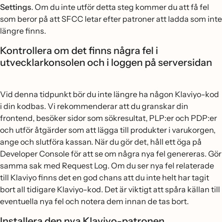
Settings
. Om du inte utför detta steg kommer du att få fel
som beror på att SFCC letar efter patroner att ladda som inte
längre finns.
Kontrollera om det finns några fel i
utvecklarkonsolen och i loggen på serversidan
Vid denna tidpunkt bör du inte längre ha någon Klaviyo-kod
i din kodbas. Vi rekommenderar att du granskar din
frontend, besöker sidor som sökresultat, PLP:er och PDP:er
och utför åtgärder som att lägga till produkter i varukorgen,
ange och slutföra kassan. När du gör det, håll ett öga på
Developer Console för att se om några nya fel genereras. Gör
samma sak med Request Log. Om du ser nya fel relaterade
till Klaviyo finns det en god chans att du inte helt har tagit
bort all tidigare Klaviyo-kod. Det är viktigt att spåra källan till
eventuella nya fel och notera dem innan de tas bort.
Installera den nya Klaviyo-patronen