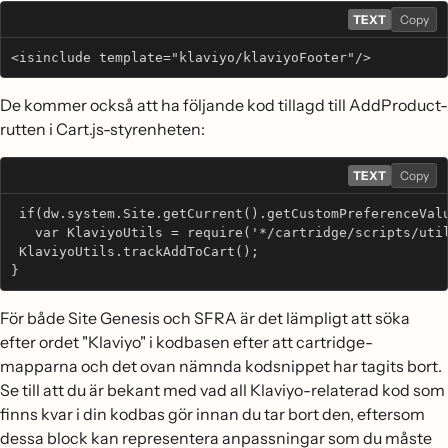
TEXT
Copy
<isinclude template="klaviyo/klaviyoFooter"/>
De kommer också att ha följande kod tillagd till AddProduct-
rutten i Cart.js-styrenheten:
TEXT
Copy
 if(dw.system.Site.getCurrent().getCustomPreferenceVal
   var KlaviyoUtils = require('*/cartridge/scripts/uti
 KlaviyoUtils.trackAddToCart();
}
För både Site Genesis och SFRA är det lämpligt att söka
efter ordet "Klaviyo" i kodbasen efter att cartridge-
mapparna och det ovan nämnda kodsnippet har tagits bort.
Se till att du är bekant med vad all Klaviyo-relaterad kod som
finns kvar i din kodbas gör innan du tar bort den, eftersom
dessa block kan representera anpassningar som du måste