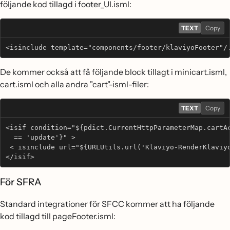
följande kod tillagd i footer_UI.isml:
TEXT
Copy
<isinclude template="components/footer/klaviyoFooter"/
De kommer också att få följande block tillagt i minicart.isml,
cart.isml och alla andra "cart"-isml-filer:
TEXT
Copy
<isif condition="${pdict.CurrentHttpParameterMap.cartA
  == 'update'}" > 
 < isinclude url="${URLUtils.url('Klaviyo-RenderKlaviy
</isif>
För SFRA
Standard integrationer för SFCC kommer att ha följande
kod tillagd till pageFooter.isml: