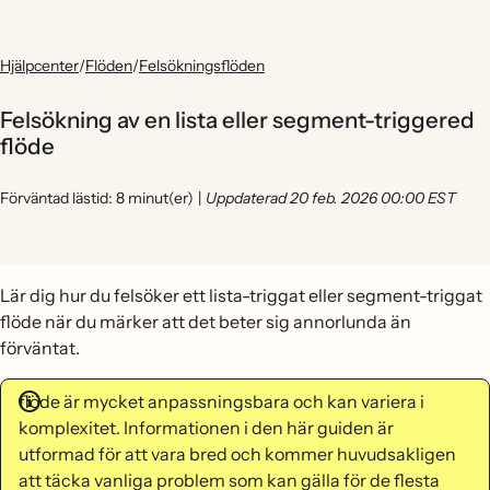
Hjälpcenter
/
Flöden
/
Felsökningsflöden
Felsökning av en lista eller segment-triggered
flöde
Förväntad lästid: 8 minut(er)
|
Uppdaterad 20 feb. 2026 00:00 EST
Lär dig hur du felsöker ett lista-triggat eller segment-triggat
flöde när du märker att det beter sig annorlunda än
förväntat.
flöde är mycket anpassningsbara och kan variera i
komplexitet. Informationen i den här guiden är
utformad för att vara bred och kommer huvudsakligen
att täcka vanliga problem som kan gälla för de flesta